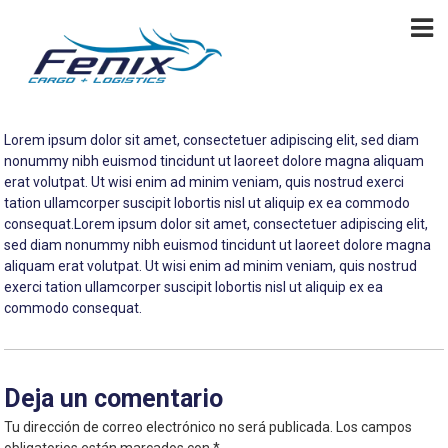
S
F
a
C
a
l
e
r
t
n
g
a
i
o
r
&
x
a
L
Lorem ipsum dolor sit amet, consectetuer adipiscing elit, sed diam
l
o
nonummy nibh euismod tincidunt ut laoreet dolore magna aliquam
g
c
erat volutpat. Ut wisi enim ad minim veniam, quis nostrud exerci
i
o
tation ullamcorper suscipit lobortis nisl ut aliquip ex ea commodo
s
n
consequat.Lorem ipsum dolor sit amet, consectetuer adipiscing elit,
t
t
sed diam nonummy nibh euismod tincidunt ut laoreet dolore magna
i
e
c
aliquam erat volutpat. Ut wisi enim ad minim veniam, quis nostrud
n
s
exerci tation ullamcorper suscipit lobortis nisl ut aliquip ex ea
i
commodo consequat.
d
o
Deja un comentario
Tu dirección de correo electrónico no será publicada.
Los campos